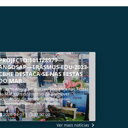
PROJECTO:101128979—
ANGOSAP—ERASMUS-EDU-2023-
CBHE DESTACA-SE NAS FESTAS
DO MAR
Projecto AngoSAP, marcou presença nas Festas
do Mar, com o objectivo de promover
actividades de sensibilização e apoio
psicossocial junto dos visitantes
2026-04-07 |
21:52:00
Ver mais notícias
LER MAIS