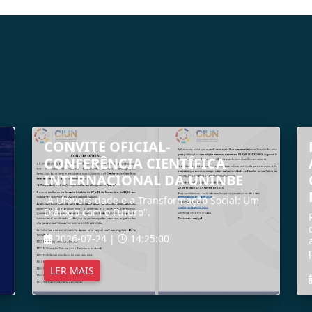
CONVITE OFICIAL-
CONFERÊNCIA CIENTÍFICA
INTERNACIONAL DA UNINBE
"A Universidade e a Transformação Social: Um
Diálogo com o Futuro".
2026-07-24 |
14:25:00
LER MAIS