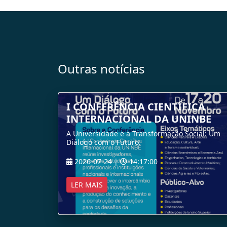
Outras notícias
I CONFERÊNCIA CIENTÍFICA
INTERNACIONAL DA UNINBE
A Universidade e a Transformação Social: Um
Diálogo com o Futuro.
2026-07-24 |
14:17:00
LER MAIS