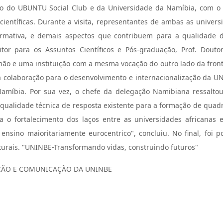
 do UBUNTU Social Club e da Universidade da Namíbia, com o ob
entíficas. Durante a visita, representantes de ambas as universid
rmativa, e demais aspectos que contribuem para a qualidade do
tor para os Assuntos Científicos e Pós-graduação, Prof. Dout
o e uma instituição com a mesma vocação do outro lado da frontei
a colaboração para o desenvolvimento e internacionalização da UN
íbia. Por sua vez, o chefe da delegação Namibiana ressaltou 
qualidade técnica de resposta existente para a formação de quad
ara o fortalecimento dos laços entre as universidades african
sino maioritariamente eurocentrico", concluiu. No final, foi 
lturais. "UNINBE-Transformando vidas, construindo futuros"
AÇÃO E COMUNICAÇÃO DA UNINBE