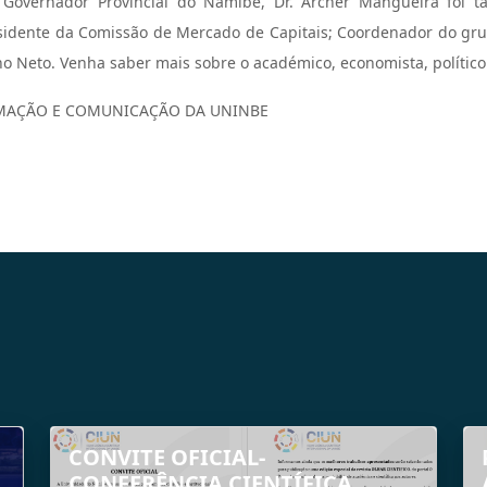
e Governador Provincial do Namibe, Dr. Archer Mangueira foi t
esidente da Comissão de Mercado de Capitais; Coordenador do gru
 Neto. Venha saber mais sobre o académico, economista, político 
RMAÇÃO E COMUNICAÇÃO DA UNINBE
CONVITE OFICIAL-
CONFERÊNCIA CIENTÍFICA