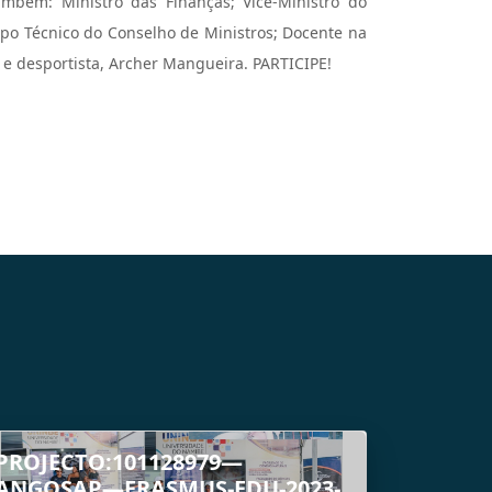
ambém: Ministro das Finanças; Vice-Ministro do
po Técnico do Conselho de Ministros; Docente na
e desportista, Archer Mangueira. PARTICIPE!
PROJECTO:101128979—
ANGOSAP—ERASMUS-EDU-2023-