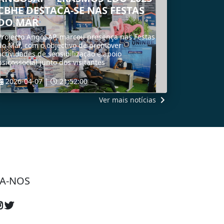
CBHE DESTACA-SE NAS FESTAS
DO MAR
Projecto AngoSAP, marcou presença nas Festas
do Mar, com o objectivo de promover
actividades de sensibilização e apoio
psicossocial junto dos visitantes
2026-04-07 |
21:52:00
Ver mais notícias
LER MAIS
GA-NOS