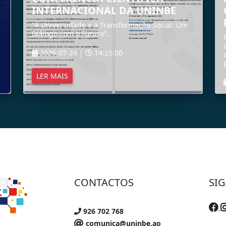
INTERNACIONAL DA UNINBE
"A Universidade e a Transformação Social: Um
Diálogo com o Futuro".
2026-07-24 |
14:25:00
LER MAIS
CONTACTOS
SI
926 702 768
comunica@uninbe.ao